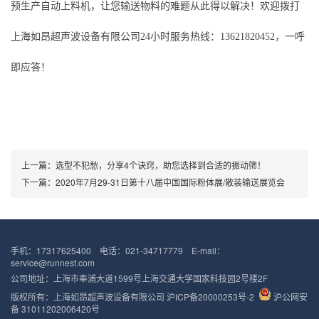
预生产自动上料机，让您输送物料的难题从此得以解决！欢迎拨打
上海如昂超声波设备有限公司24小时服务热线：13621820452，一呼
即应答！
上一篇：
选型不犯愁，分享4个诀窍，助您选择到合适的振动筛！
下一篇：
2020年7月29-31日第十八届中国国际粉体展/散装输送展览会
手机：17317625400 电话：021-34717779 E-mail：
service@runnest.com
公司地址：上海市奉浦大道1599号上海交通大学国家科技园2号楼2F
版权所有：上海如昂超声波设备有限公司
沪ICP备20000253号-2
沪公网安
备 31011202006420号