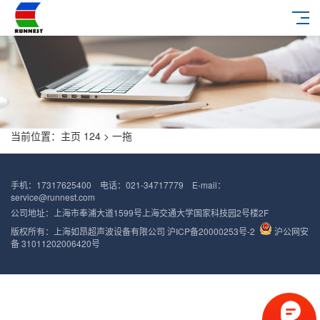
当前位置：
主页
124 >
一拖
手机：17317625400 电话：021-34717779 E-mail：
service@runnest.com
公司地址：上海市奉浦大道1599号上海交通大学国家科技园2号楼2F
版权所有：上海如昂超声波设备有限公司
沪ICP备20000253号-2
沪公网安
备 31011202006420号